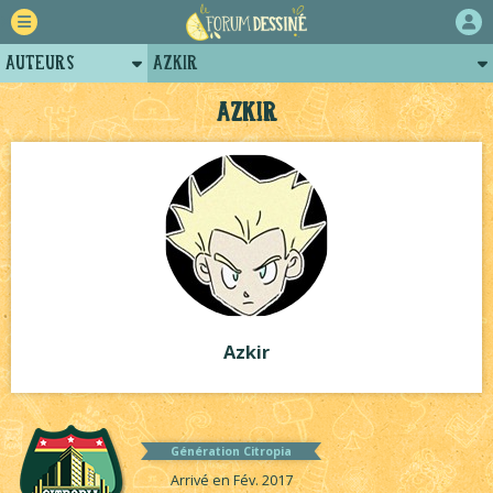
Auteurs
Azkir
Retour
Posts d'Azkir
Azkir
Forum
Projets
Tutoriels
Azkir
Génération Citropia
Arrivé en Fév. 2017