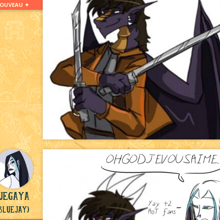
OUVEAU ✦
ueGaya
BlueJay)