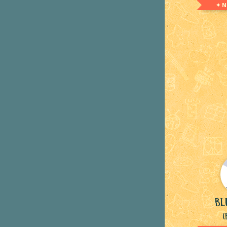
✦ N
Bl
(