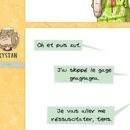
rystan
LU