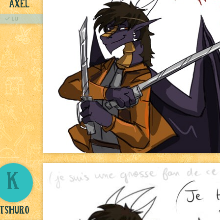
Axel
LU
K
tshuro