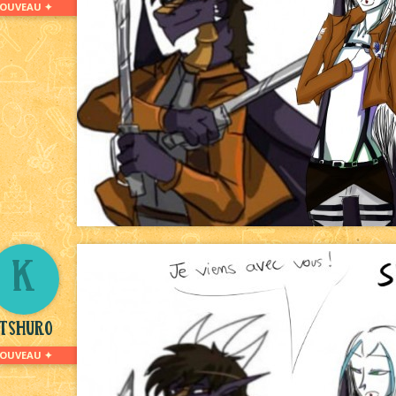
NOUVEAU ✦
K
tshuro
OUVEAU ✦