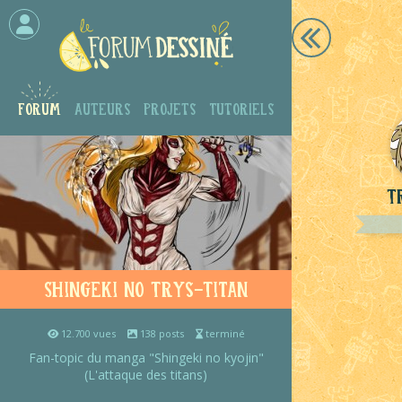
Forum
Auteurs
Projets
Tutoriels
T
Shingeki no Trys-Titan
12.700 vues
138 posts
terminé
Fan-topic du manga "Shingeki no kyojin"
(L'attaque des titans)