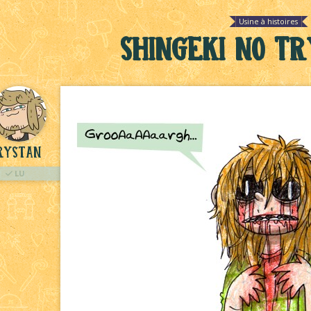
Usine à histoires
Shingeki no Tr
rystan
LU