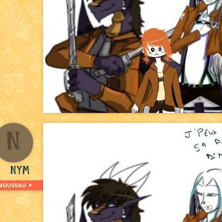
N
Nym
NOUVEAU ✦