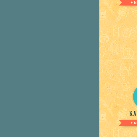
✦ 
Ka
✦ N