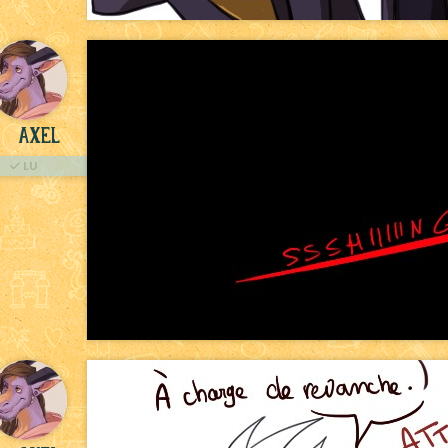
Axel
LU