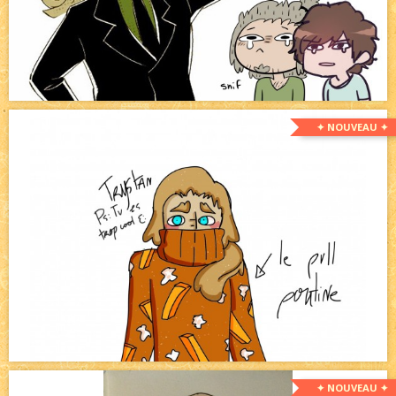
✦ NOUVEAU ✦
✦ NOUVEAU ✦