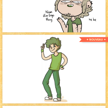
✦ NOUVEAU ✦