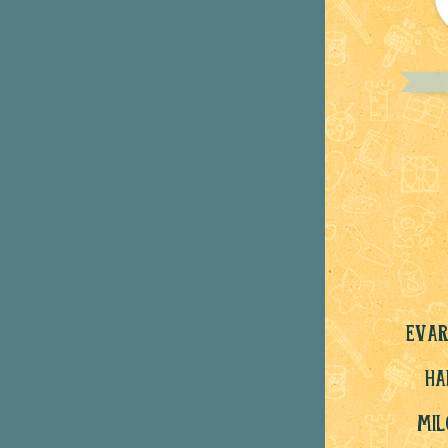
Evar
Ha
mil