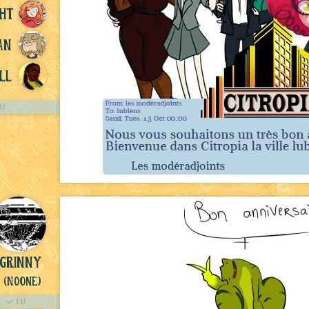
ht
an
ll
U
Grinny
(NoOne)
LU