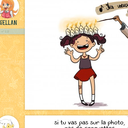
gellan
LU