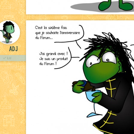
ADJ
LU