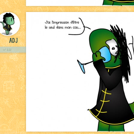
ADJ
LU