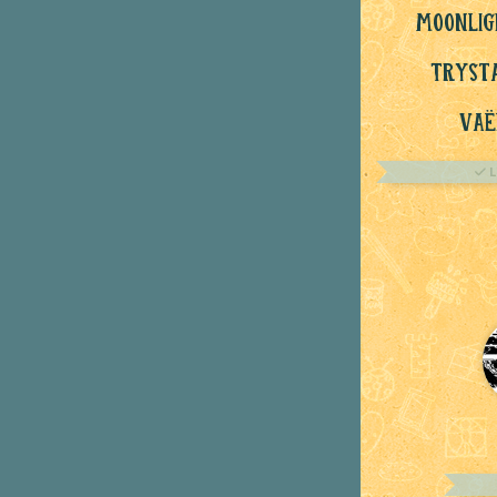
Moonlig
Tryst
Vaë
L