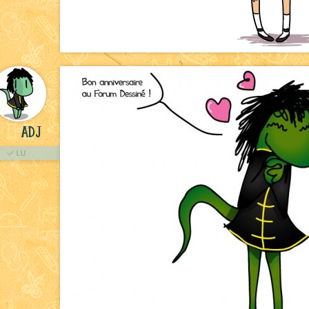
ADJ
LU