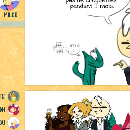
milou
LU
in
dH
ou