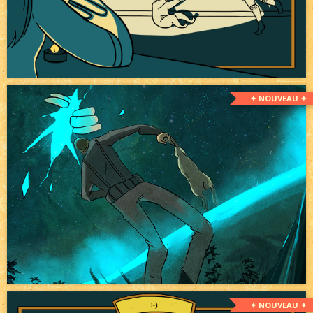
✦ NOUVEAU ✦
✦ NOUVEAU ✦