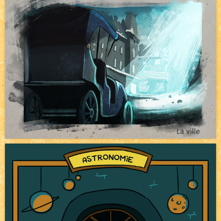
Pique-nique d'été
NEW
Avatar, le dessin d'un autre maître
NEW
Beyond the cliff (suite)
NEW
On retape les miniatures de l'accueil
NEW