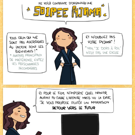
Pique-nique d'été
NEW
Avatar, le dessin d'un autre maître
NEW
Beyond the cliff (suite)
NEW
On retape les miniatures de l'accueil
NEW
Le Jeu du Trône II – Après l'explosion
NEW
Le Jeu du Trône – Généalogie
NEW