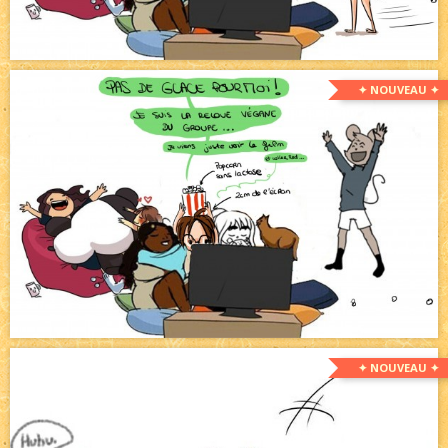
✦ NOUVEAU ✦
✦ NOUVEAU ✦