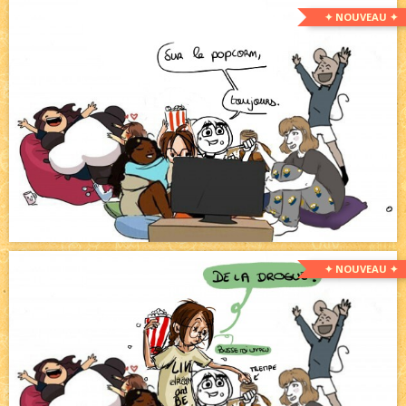
✦ NOUVEAU ✦
✦ NOUVEAU ✦