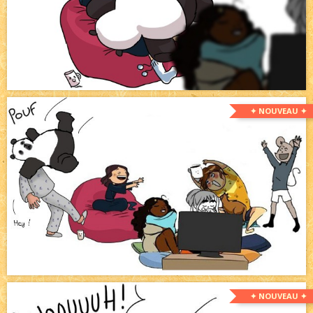
✦ NOUVEAU ✦
✦ NOUVEAU ✦