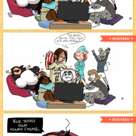
✦ NOUVEAU ✦
✦ NOUVEAU ✦