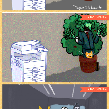
✦ NOUVEAU ✦
✦ NOUVEAU ✦