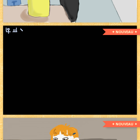
✦ NOUVEAU ✦
✦ NOUVEAU ✦