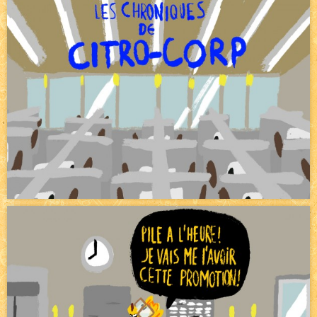
Pique-nique d'été
NEW
Avatar, le dessin d'un autre maître
NEW
Beyond the cliff (suite)
NEW
On retape les miniatures de l'accueil
NEW
Le Jeu du Trône II – Après l'explosion
NEW
Le Jeu du Trône – Généalogie
NEW