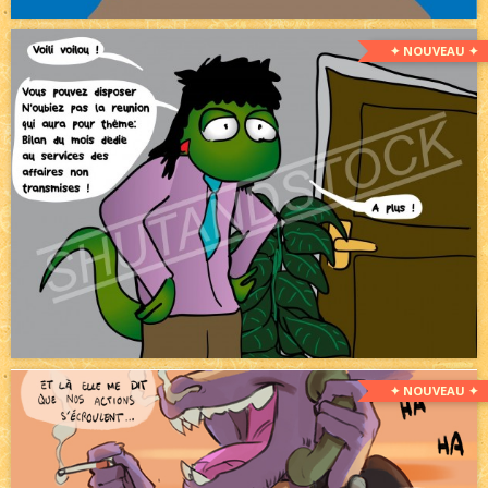
✦ NOUVEAU ✦
✦ NOUVEAU ✦