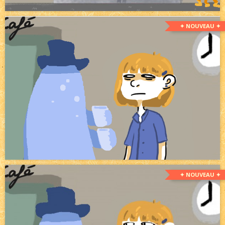
✦ NOUVEAU ✦
✦ NOUVEAU ✦