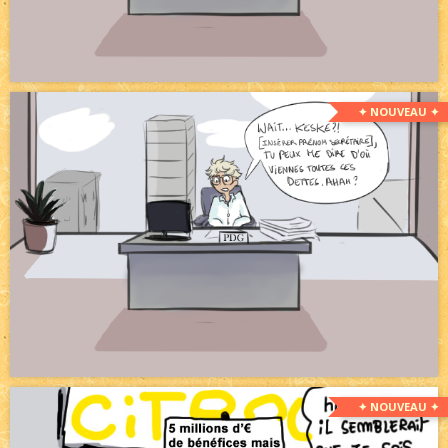
✦ NOUVEAU ✦
✦ NOUVEAU ✦