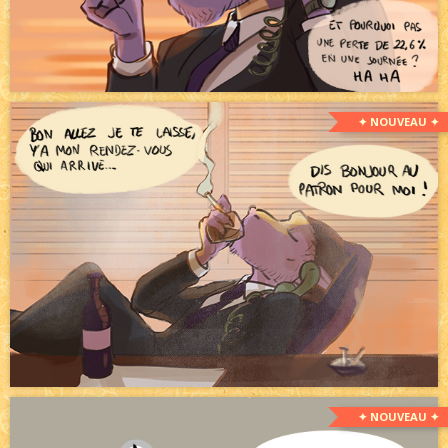
✦ NOUVEAU ✦
✦ NOUVEAU ✦