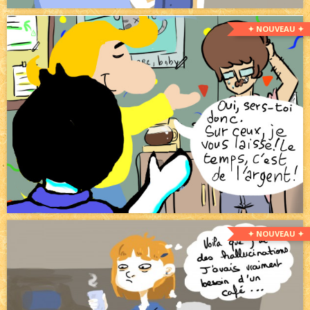
✦ NOUVEAU ✦
✦ NOUVEAU ✦