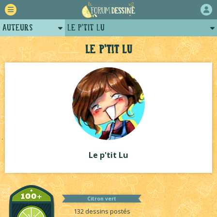
Auteurs
Le p'tit Lu
Retour
Posts du p'tit lu
Le p'tit Lu
Forum
Arènes du p'tit lu
Projets
Projets collectifs du p'tit lu
Tutoriels
Le p'tit Lu
Citron vert
132 dessins postés