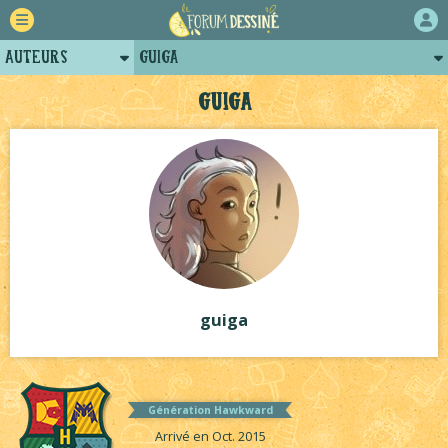
Auteurs
guiga
Retour
Posts de guiga
guiga
Forum
Projets
Tutoriels
guiga
Génération Hawkward
Arrivé en Oct. 2015