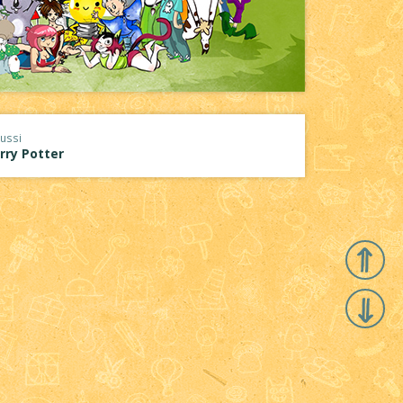
ussi
rry Potter