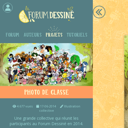
Forum
Auteurs
Projets
Tutoriels
Photo de classe
4.677 vues
17-06-2014
Illustration
collective
Une grande collective qui réunit les
participants au Forum Dessiné en 2014.