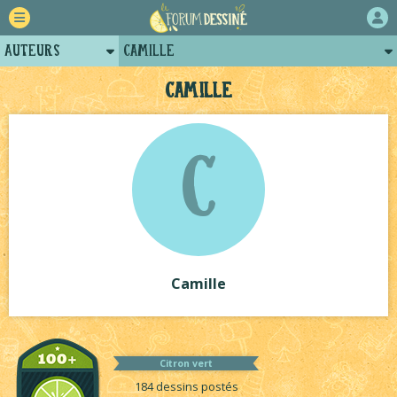
Auteurs
Camille
Retour
Posts de camille
Camille
Forum
Arènes de camille
C
Projets
Projets collectifs de camille
Tutoriels
Camille
Citron vert
184 dessins postés