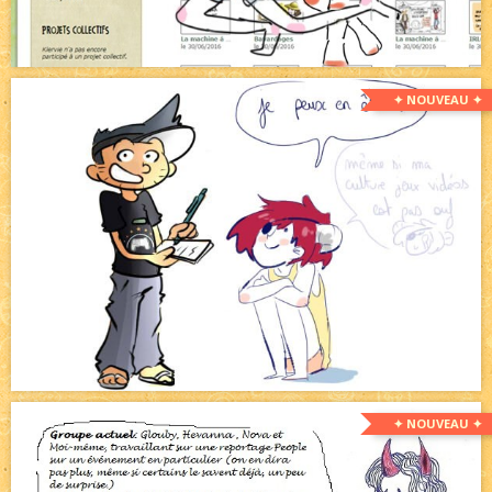
✦ NOUVEAU ✦
✦ NOUVEAU ✦