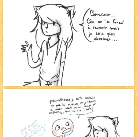
Bienvenue aux nouvell.eaux !
NEW
Bazar
NEW
Beyond the cliff (suite)
NEW
On retape les miniatures de l'accueil
NEW