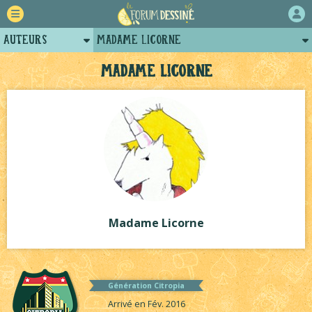
Auteurs
Madame Licorne
Retour
Posts de madame licorne
Madame Licorne
Forum
Projets
Tutoriels
Madame Licorne
Génération Citropia
Arrivé en Fév. 2016