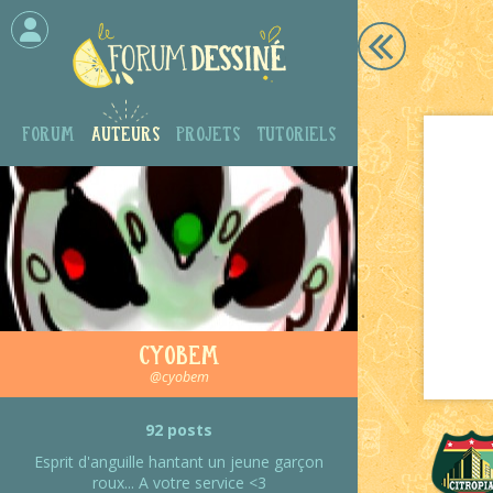
Forum
Auteurs
Projets
Tutoriels
Cyobem
@cyobem
92 posts
Esprit d'anguille hantant un jeune garçon
roux... A votre service <3