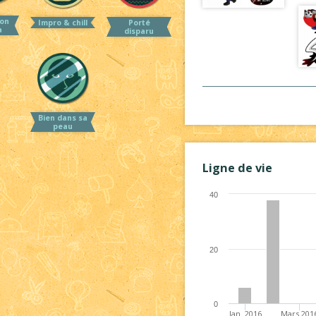
on
Impro & chill
Porté
a
disparu
Bien dans sa
peau
Ligne de vie
40
20
0
Jan. 2016
Mars 201