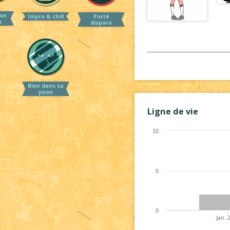
on
Impro & chill
Porté
a
disparu
Bien dans sa
peau
Ligne de vie
10
5
0
Jan. 