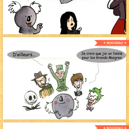
✦ NOUVEAU ✦
✦ NOUVEAU ✦