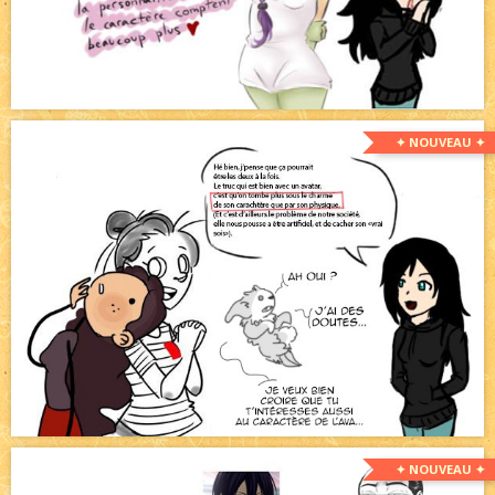
✦ NOUVEAU ✦
✦ NOUVEAU ✦