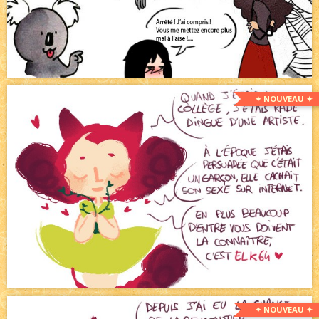
✦ NOUVEAU ✦
✦ NOUVEAU ✦