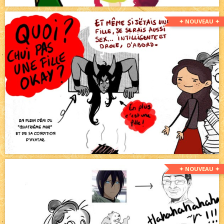
✦ NOUVEAU ✦
✦ NOUVEAU ✦