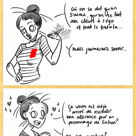
Pique-nique d'été
NEW
Avatar, le dessin d'un autre maître
NEW
Beyond the cliff (suite)
NEW
On retape les miniatures de l'accueil
NEW
Le Jeu du Trône II – Après l'explosion
NEW
Le Jeu du Trône – Généalogie
NEW