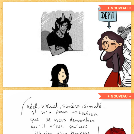
✦ NOUVEAU ✦
✦ NOUVEAU ✦