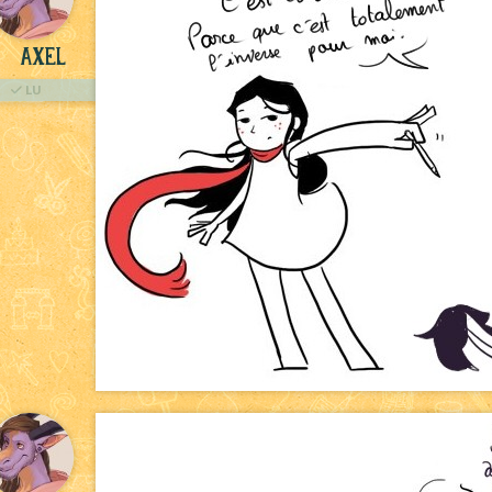
Axel
LU