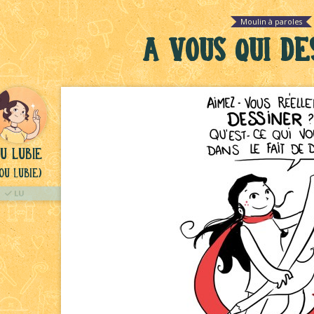
Moulin à paroles
A vous qui des
u lubie
ou Lubie)
LU