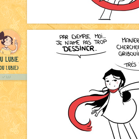
u lubie
ou Lubie)
LU