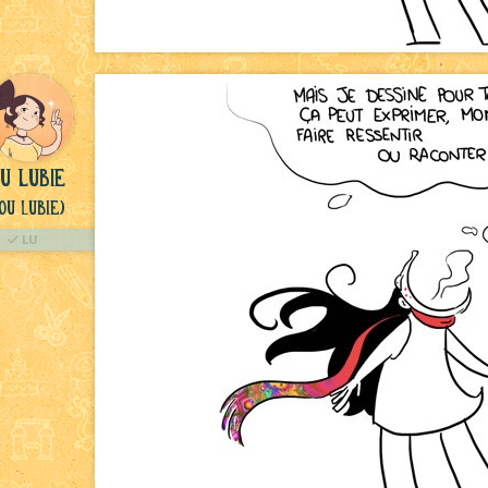
u lubie
ou Lubie)
LU