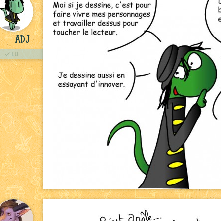
ADJ
LU