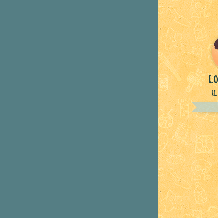
lo
(L