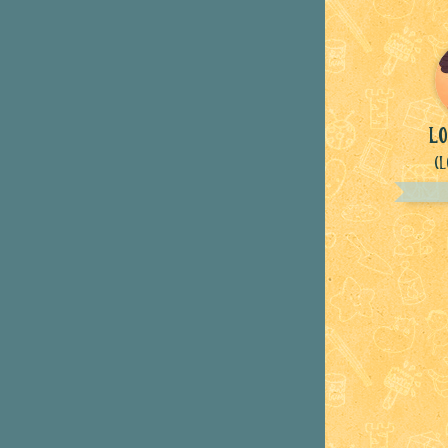
lo
(L