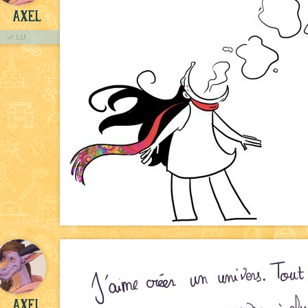
Axel
LU
Axel