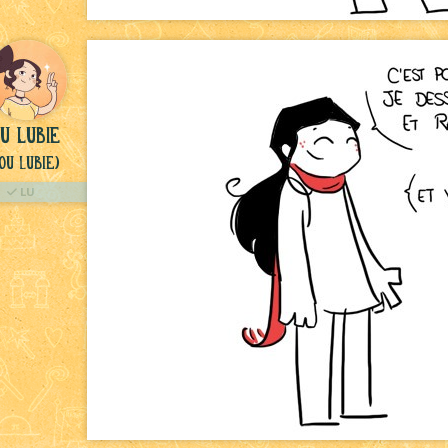
u lubie
ou Lubie)
LU