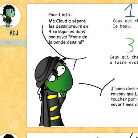
ADJ
LU