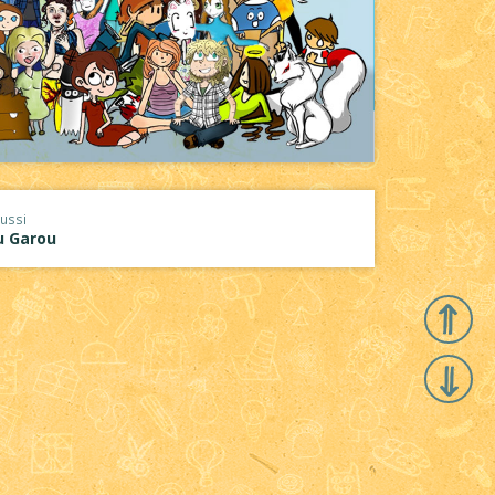
ussi
u Garou