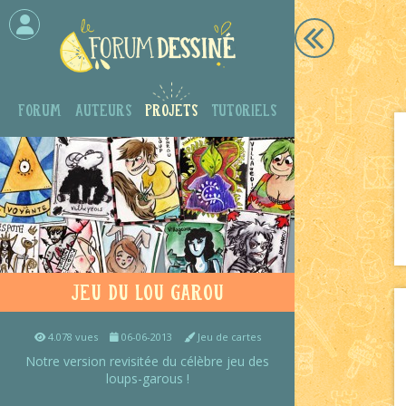
Forum
Auteurs
Projets
Tutoriels
Jeu du Lou Garou
4.078 vues
06-06-2013
Jeu de cartes
Notre version revisitée du célèbre jeu des
loups-garous !