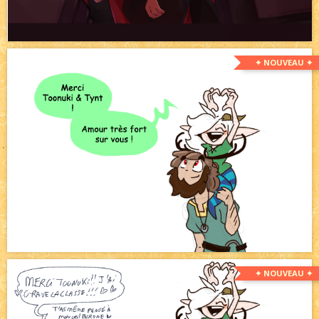
✦ NOUVEAU ✦
✦ NOUVEAU ✦