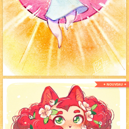
✦ NOUVEAU ✦