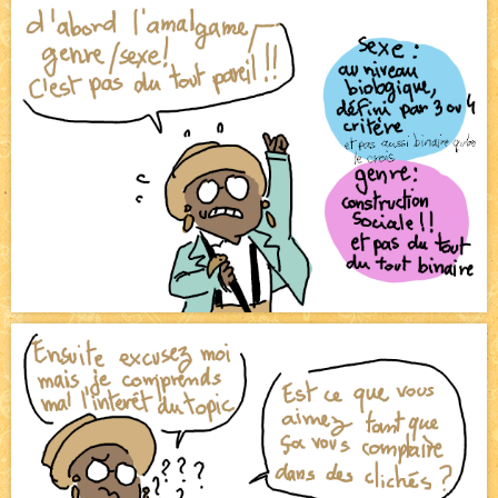
Pique-nique d'été
NEW
Avatar, le dessin d'un autre maître
NEW
Beyond the cliff (suite)
NEW
On retape les miniatures de l'accueil
NEW
Le Jeu du Trône II – Après l'explosion
NEW
Le Jeu du Trône – Généalogie
NEW