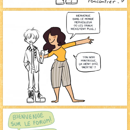
Bienvenue aux nouvell.eaux !
NEW
Bazar
NEW
Beyond the cliff (suite)
NEW
On retape les miniatures de l'accueil
NEW