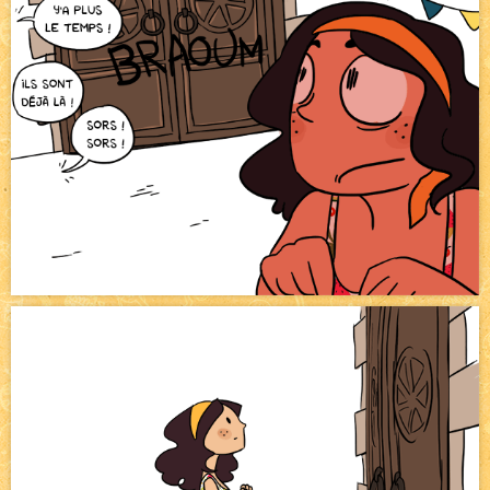
Pique-nique d'été
NEW
Avatar, le dessin d'un autre maître
NEW
Beyond the cliff (suite)
NEW
On retape les miniatures de l'accueil
NEW