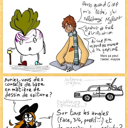
Pique-nique d'été
NEW
Avatar, le dessin d'un autre maître
NEW
Beyond the cliff (suite)
NEW
On retape les miniatures de l'accueil
NEW
Le Jeu du Trône II – Après l'explosion
NEW
Le Jeu du Trône – Généalogie
NEW