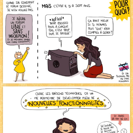
Canapé rose
NEW
Tomodachi loves - part.2
NEW
Bazar
NEW