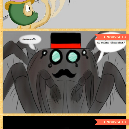
✦ NOUVEAU ✦
✦ NOUVEAU ✦