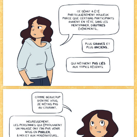
Avatar, le dessin d'un autre maître
NEW
Beyond the cliff (suite)
NEW
On retape les miniatures de l'accueil
NEW
Le Jeu du Trône II - Après l'explosion
NEW
Le Jeu du Trône - Généalogie
NEW