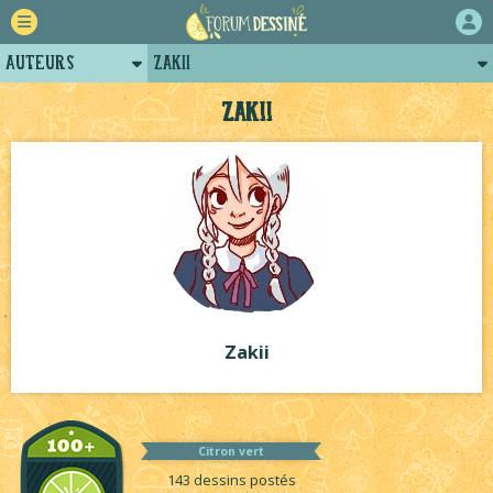
Auteurs
Zakii
Retour
Posts de zakii
Zakii
Forum
Arènes de zakii
Projets
Tutoriels
Zakii
Citron vert
143 dessins postés