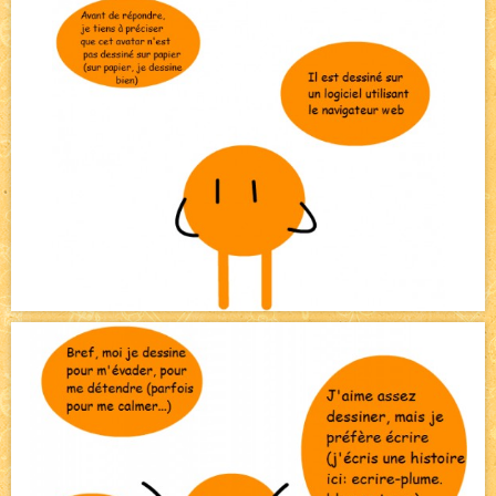
Pique-nique d'été
NEW
Avatar, le dessin d'un autre maître
NEW
Beyond the cliff (suite)
NEW
On retape les miniatures de l'accueil
NEW