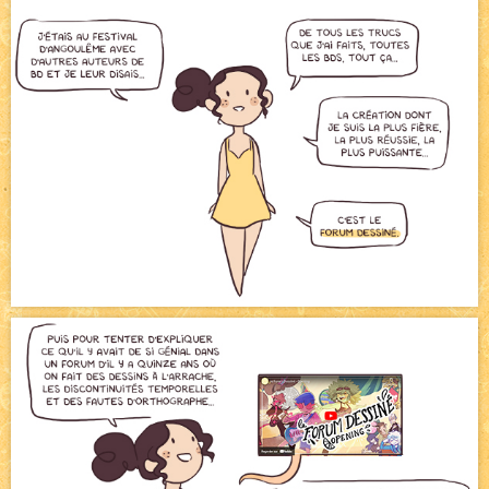
Pique-nique d'été
NEW
Avatar, le dessin d'un autre maître
NEW
Beyond the cliff (suite)
NEW
On retape les miniatures de l'accueil
NEW
Le Jeu du Trône II – Après l'explosion
NEW
Le Jeu du Trône – Généalogie
NEW