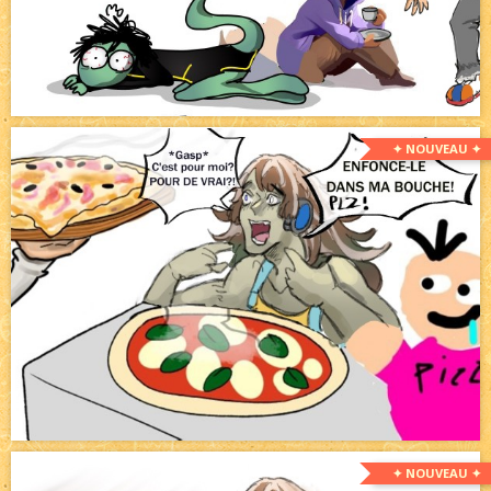
✦ NOUVEAU ✦
✦ NOUVEAU ✦