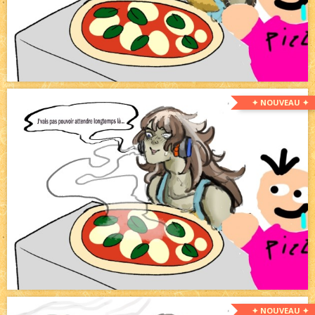
✦ NOUVEAU ✦
✦ NOUVEAU ✦