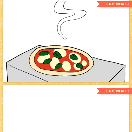
✦ NOUVEAU ✦
✦ NOUVEAU ✦