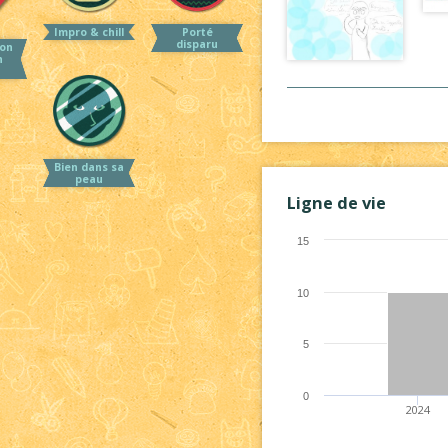
Impro & chill
Porté
disparu
on
n
Bien dans sa
peau
Ligne de vie
15
10
5
0
2024