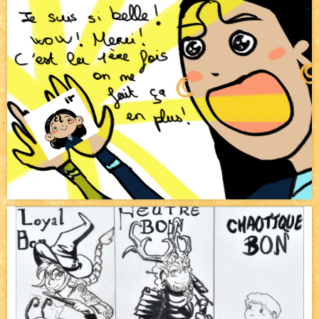
Bienvenue aux nouvell.eaux !
NEW
Bazar
NEW
Beyond the cliff (suite)
NEW
On retape les miniatures de l'accueil
NEW