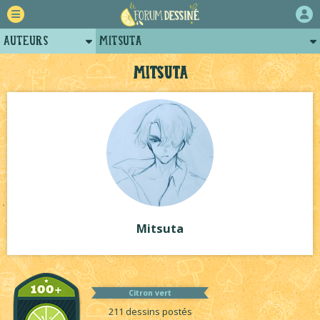
Auteurs
Mitsuta
Retour
Posts de mitsuta
Mitsuta
Forum
Projets
Tutoriels
Mitsuta
Citron vert
211 dessins postés