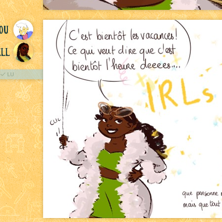
ou
ll
LU