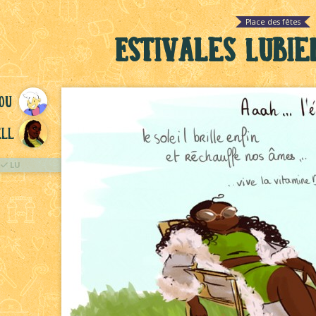
Place des fêtes
Estivales Lubie
ou
ll
LU