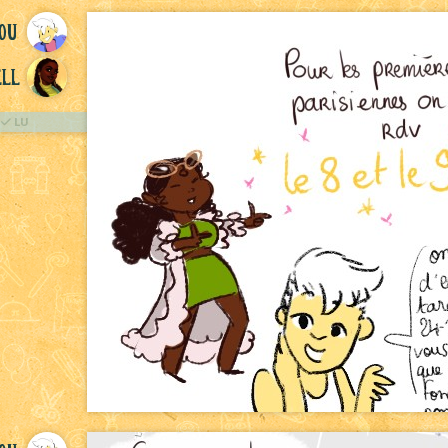
ou
ll
LU