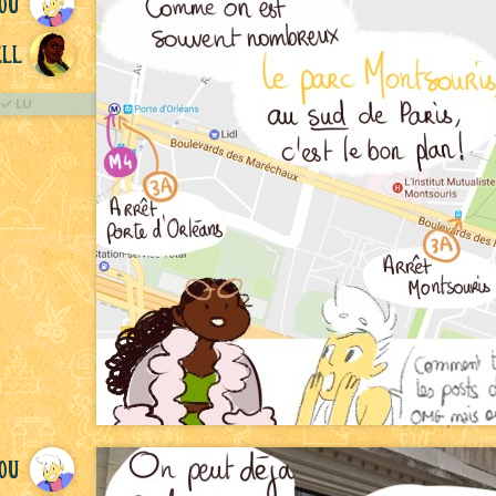
ou
ll
LU
ou