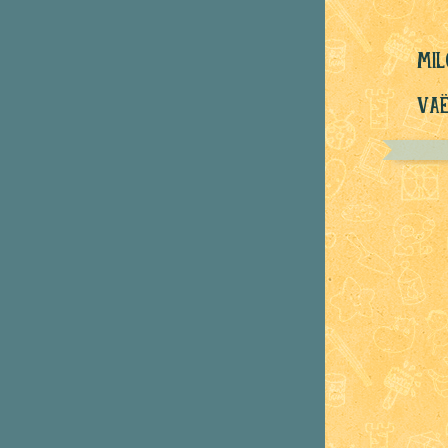
mil
Vaë