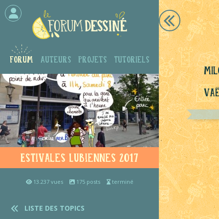
Forum
Auteurs
Projets
Tutoriels
mil
Vaë
Estivales Lubiennes 2017
13.237 vues
175 posts
terminé
LISTE DES TOPICS