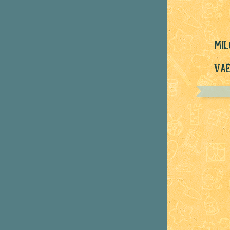
mil
Vaë