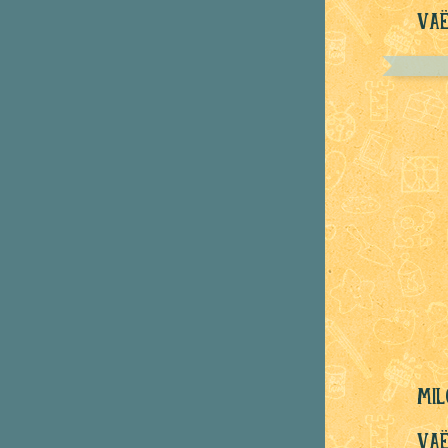
Vaë
mil
Vaë