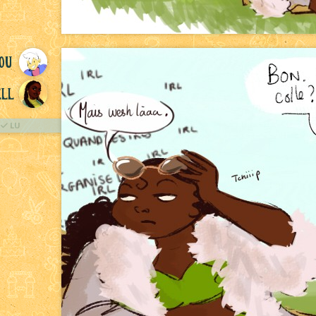
ou
ll
LU