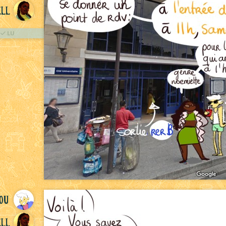
ll
LU
ou
ll