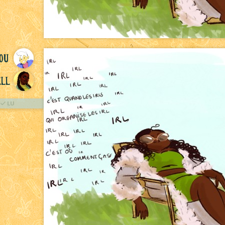
ou
ll
LU