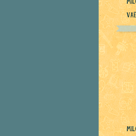
mil
Vaë
mil