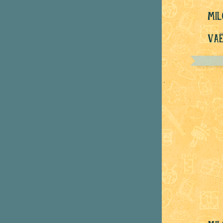
mil
Vaë