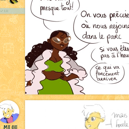
LU
milou