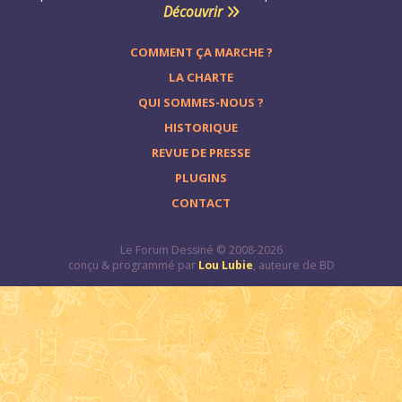
Découvrir
COMMENT ÇA MARCHE ?
LA CHARTE
QUI SOMMES-NOUS ?
HISTORIQUE
REVUE DE PRESSE
PLUGINS
CONTACT
Le Forum Dessiné © 2008-2026
conçu & programmé par
Lou Lubie
, auteure de BD