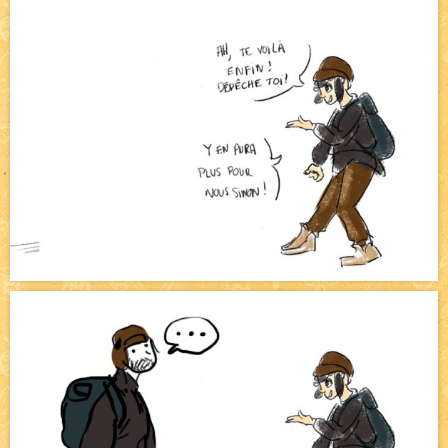
Bienvenue aux nouvell.eaux !
NEW
Avatar, le dessin d'un autre maître
NEW
Beyond the cliff (suite)
NEW
On retape les miniatures de l'accueil
NEW
Le Jeu du Trône II – Après l'explosion
NEW
Le Jeu du Trône – Généalogie
NEW