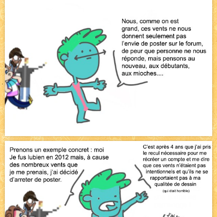
Pique-nique d'été
NEW
Avatar, le dessin d'un autre maître
NEW
Beyond the cliff (suite)
NEW
On retape les miniatures de l'accueil
NEW
Le Jeu du Trône II – Après l'explosion
NEW
Le Jeu du Trône – Généalogie
NEW