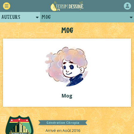
Auteurs
Mog
Retour
Posts de mog
Mog
Forum
Projets
Tutoriels
Mog
Génération Citropia
Arrivé en Août 2016