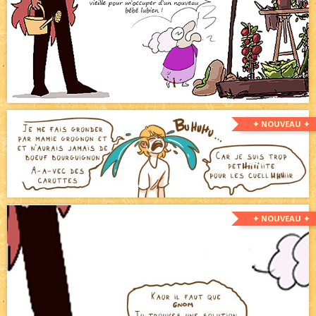
✦ NOUVEAU ✦
✦ NOUVEAU ✦