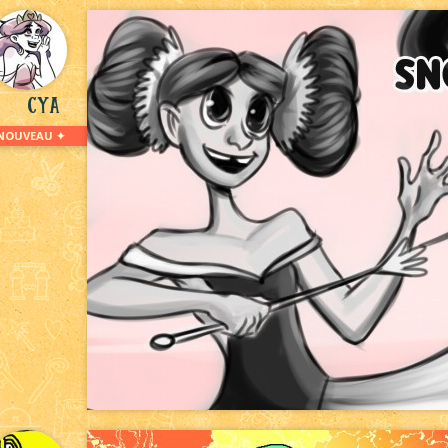
Cya
NOUVEAU ✦