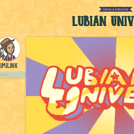
Usine à histoires
Lubian Uni
imilink
LU