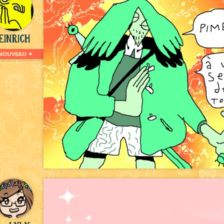
einrich
NOUVEAU ✦