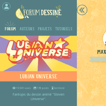
Forum
Auteurs
Projets
Tutoriels
Max
Lubian Universe
15.941 vues
178 posts
terminé
Fantopic du dessin animé "Steven
Universe".