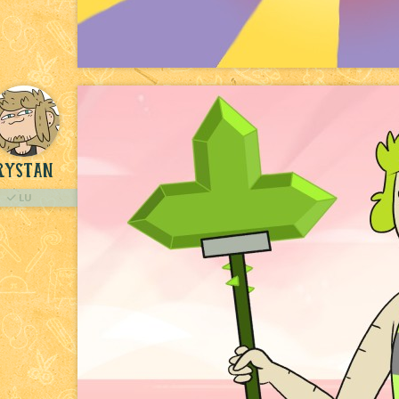
rystan
LU