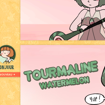
onjour
NOUVEAU ✦