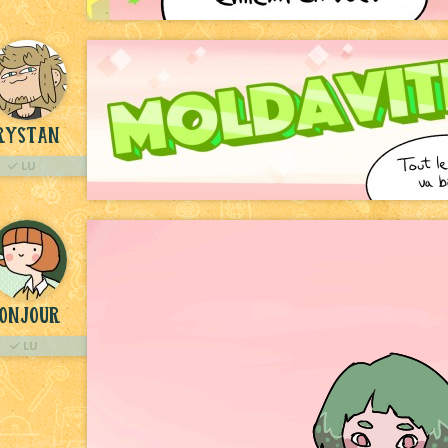
rystan
LU
onjour
LU