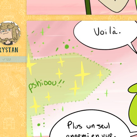
rystan
LU