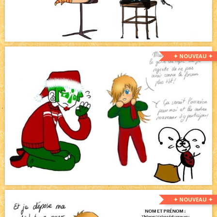
✦ NOUVEAU ✦
✦ NOUVEAU ✦