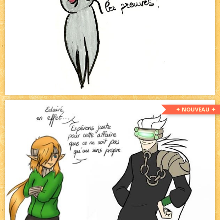
✦ NOUVEAU ✦