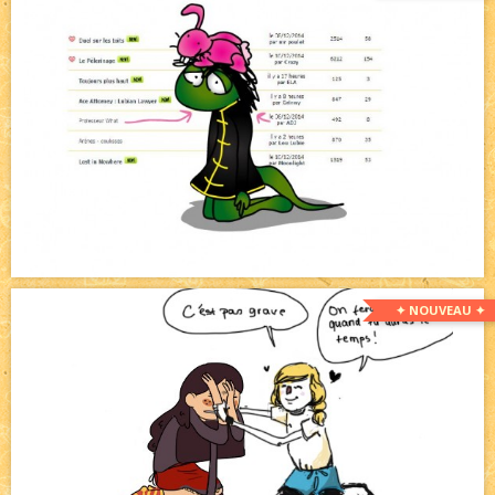
✦ NOUVEAU ✦