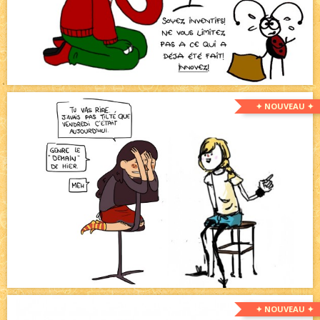
✦ NOUVEAU ✦
✦ NOUVEAU ✦