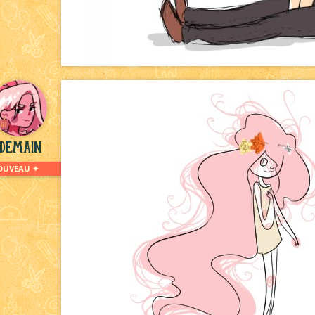
demain
OUVEAU ✦