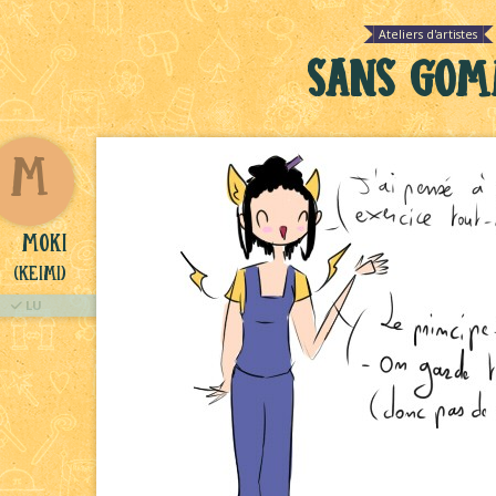
Ateliers d'artistes
Sans go
M
Moki
(Keimi)
LU