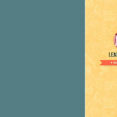
Len
✦ N