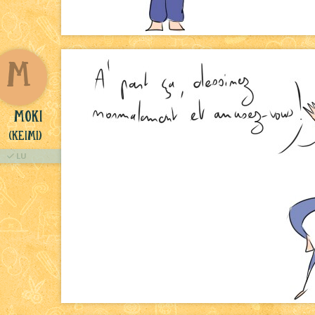
M
Moki
(Keimi)
LU