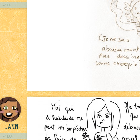
LU
Jann
LU