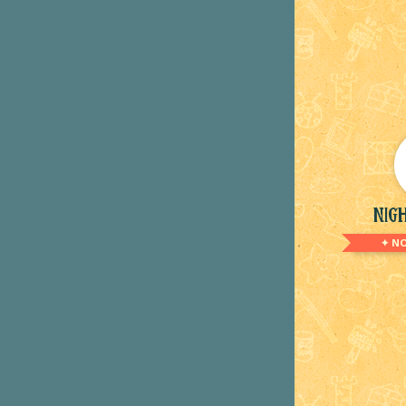
Nig
✦ N