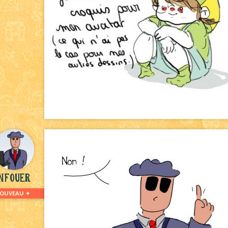
nfouer
NOUVEAU ✦