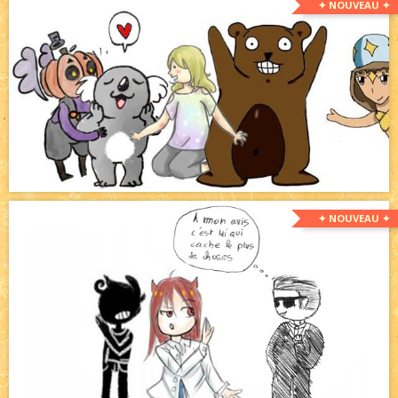
✦ NOUVEAU ✦
✦ NOUVEAU ✦