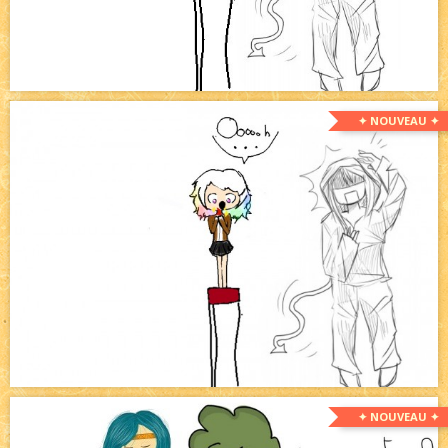
✦ NOUVEAU ✦
✦ NOUVEAU ✦