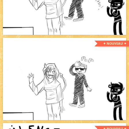
✦ NOUVEAU ✦
✦ NOUVEAU ✦