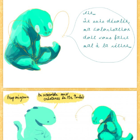
Avatar, le dessin d'un autre maître
NEW
Beyond the cliff (suite)
NEW
On retape les miniatures de l'accueil
NEW
Le Jeu du Trône II - Après l'explosion
NEW
Le Jeu du Trône - Généalogie
NEW