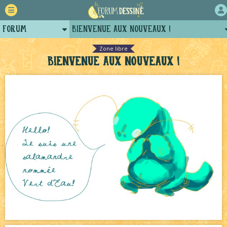
Forum
Bienvenue aux nouveaux !
Retour
Le Jeu du Trône New Romance — 19h
NEW
Zone libre
Bienvenue aux nouveaux !
Auteurs
Le Jeu du Trône New Romance - généalogie
NEW
Projets
Décors et coulisses
NEW
Tutoriels
Canapé rose
NEW
Échecs
NEW
Le Château Noir - Coulisses
NEW
Pique-nique d'été
NEW
Bazar
NEW
Bavardages
NEW
Tomodachi loves - part.2
NEW
Bienvenue aux nouvell.eaux !
NEW