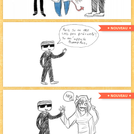
✦ NOUVEAU ✦
✦ NOUVEAU ✦