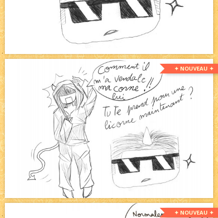
✦ NOUVEAU ✦
✦ NOUVEAU ✦