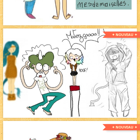
✦ NOUVEAU ✦
✦ NOUVEAU ✦