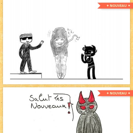
✦ NOUVEAU ✦
✦ NOUVEAU ✦