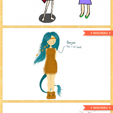
✦ NOUVEAU ✦
✦ NOUVEAU ✦