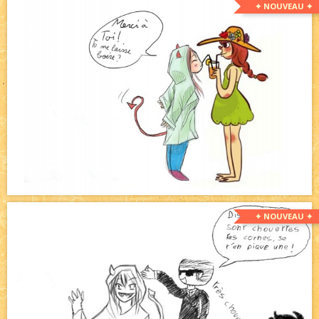
✦ NOUVEAU ✦
✦ NOUVEAU ✦