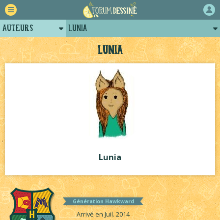
Auteurs
Lunia
Retour
Posts de lunia
Lunia
Forum
Projets
Tutoriels
Lunia
Génération Hawkward
Arrivé en Juil. 2014