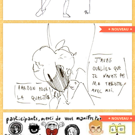
✦ NOUVEAU ✦
✦ NOUVEAU ✦