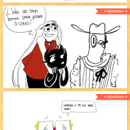
✦ NOUVEAU ✦
✦ NOUVEAU ✦