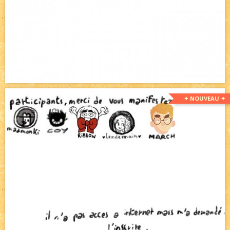
✦ NOUVEAU ✦