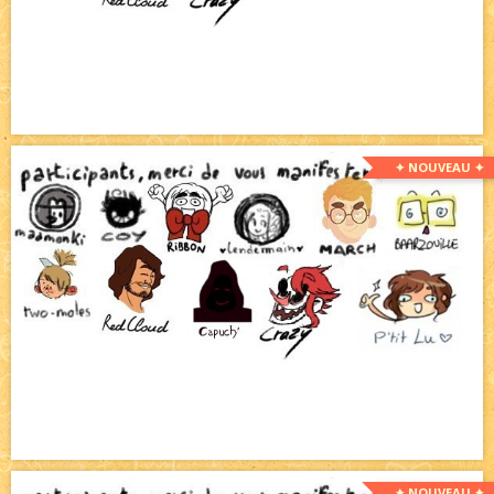
✦ NOUVEAU ✦
✦ NOUVEAU ✦