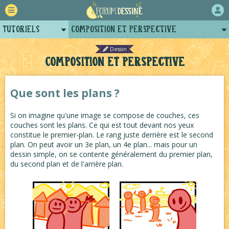
Tutoriels
Composition et perspective
Retour
Les expressions du visage
Dessin
Composition et perspective
Forum
Dessiner les visages et les têtes
Auteurs
Dessiner un personnage en mouvement
Que sont les plans ?
Projets
Dessiner les bulles de BD
Si on imagine qu'une image se compose de couches, ces
Dessiner les ombres
couches sont les plans. Ce qui est tout devant nos yeux
constitue le premier-plan. Le rang juste derrière est le second
Dessiner tout le temps le même personnage
plan. On peut avoir un 3e plan, un 4e plan... mais pour un
Comment choisir ses études d'art ?
dessin simple, on se contente généralement du premier plan,
du second plan et de l'arrière plan.
Réaliser un décor en couleurs
Dessiner les personnages accroupis
Connaître son aquarelle
Dessiner les mammifères