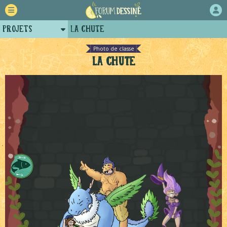
Projets
La chute
Retour
Photo de classe
La chute
Forum
Auteurs
Tutoriels