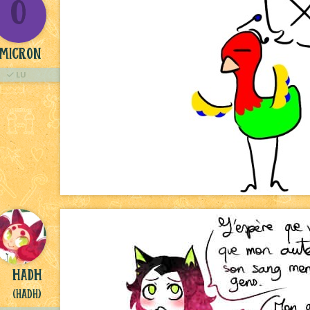
O
micron
LU
hadh
(HadH)