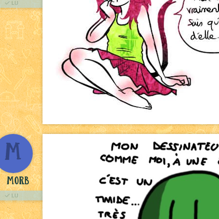
LU
M
Morb
LU