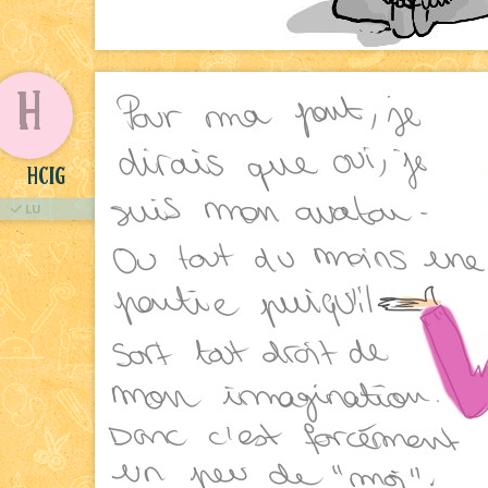
H
HCIG
LU