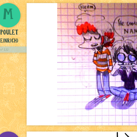
M
poulet
heinrich)
LU