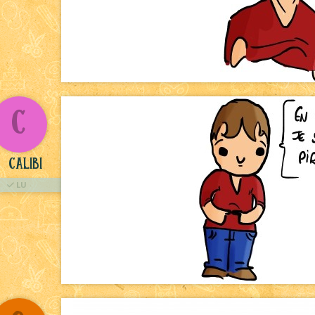
C
Calibi
LU