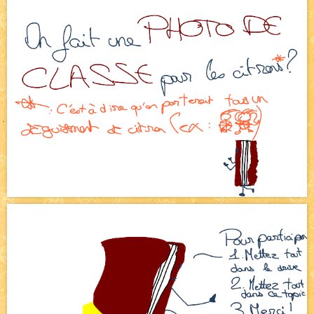
Bienvenue aux nouvell.eaux !
NEW
Bazar
NEW
Beyond the cliff (suite)
NEW
On retape les miniatures de l'accueil
NEW