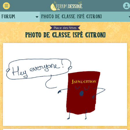
Forum
Photo de classe [SPÉ citron]
Retour
Bavardages
NEW
Place des fêtes
Photo de classe [SPÉ citron]
Auteurs
Le Jeu du Trône New Romance – 19h
NEW
Projets
Le Jeu du Trône New Romance – Généalogie
NEW
Tutoriels
Le Jeu du Trône – Fanarts
NEW
Le Château Noir - Coulisses
NEW
Échecs
NEW
Décors et coulisses
NEW
Avatar, le dessin d'un autre maître
NEW
Pique-nique d'été
NEW
Canapé rose
NEW
Tomodachi loves - part.2
NEW