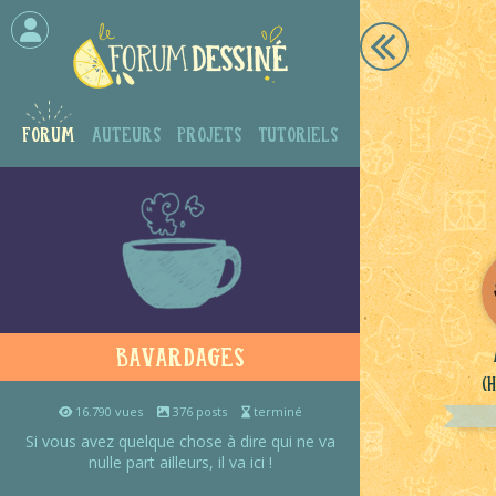
Forum
Auteurs
Projets
Tutoriels
Bavardages
(
16.790 vues
376 posts
terminé
Si vous avez quelque chose à dire qui ne va
nulle part ailleurs, il va ici !