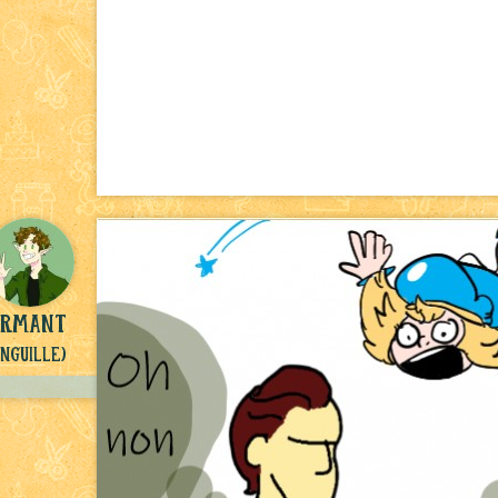
armant
Anguille)