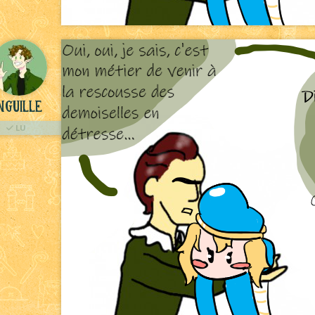
nguille
LU