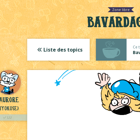
Zone libre
Bavarda
Ce t
Liste des topics
Ba
Aurore
Hiyokose)
LU