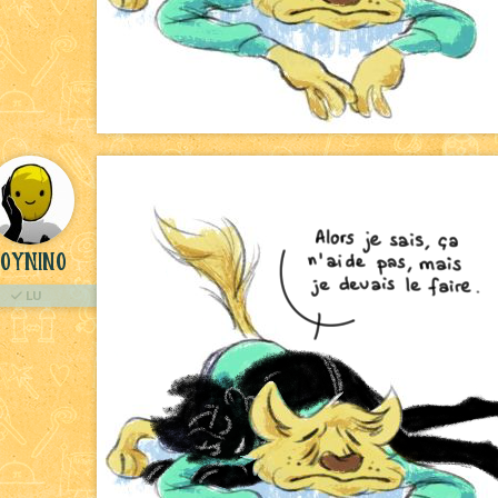
oyNino
LU