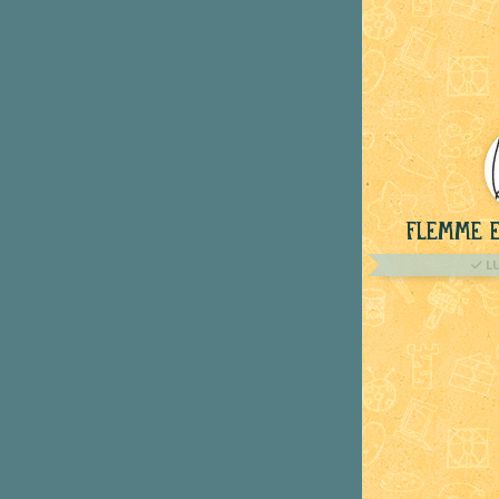
Flemme e
L