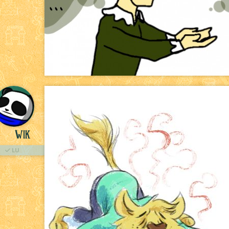
Wik
LU