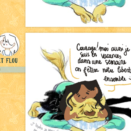
t flou
U