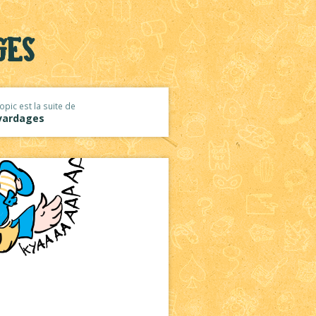
ges
opic est la suite de
vardages